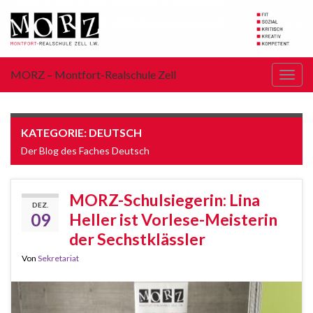
MORZ – Montfort-Realschule Zell
Navi
umsc
KATEGORIE:
DEUTSCH
Der Blog des Faches Deutsch
MORZ-Schulsiegerin: Lina
DEZ.
09
Heller ist Vorlese-Meisterin
der Sechstklässler
Von
Sekretariat