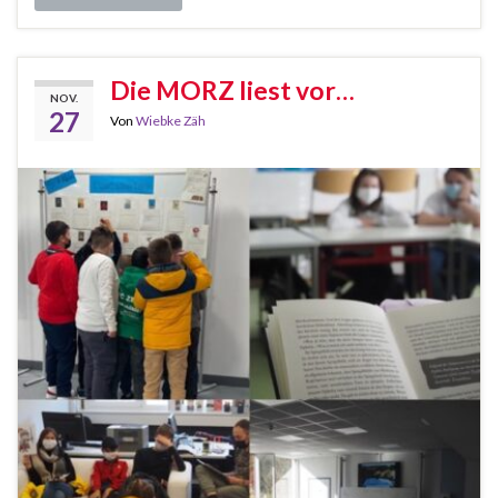
Die MORZ liest vor…
NOV.
27
Von
Wiebke Zäh