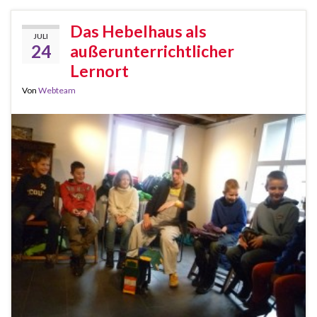
Das Hebelhaus als
JULI
24
außerunterrichtlicher
Lernort
Von
Webteam