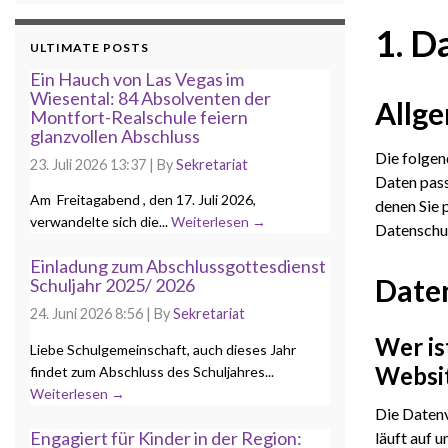
1. D
ULTIMATE POSTS
Ein Hauch von Las Vegas im
Wiesental: 84 Absolventen der
Allg
Montfort-Realschule feiern
glanzvollen Abschluss
Die folgen
23. Juli 2026 13:37
|
By
Sekretariat
Daten pass
Am Freitagabend , den 17. Juli 2026,
denen Sie 
verwandelte sich die...
Weiterlesen →
Datenschut
Einladung zum Abschlussgottesdienst
Date
Schuljahr 2025/ 2026
24. Juni 2026 8:56
|
By
Sekretariat
Wer is
Liebe Schulgemeinschaft, auch dieses Jahr
Websi
findet zum Abschluss des Schuljahres...
Weiterlesen →
Die Datenv
Engagiert für Kinder in der Region:
läuft auf 