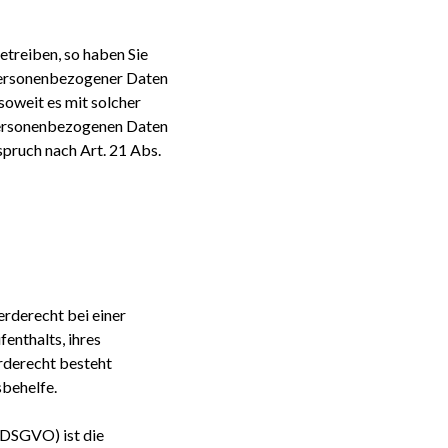
treiben, so haben Sie
 personenbezogener Daten
soweit es mit solcher
personenbezogenen Daten
ruch nach Art. 21 Abs.
rderecht bei einer
enthalts, ihres
rderecht besteht
sbehelfe.
-DSGVO) ist die