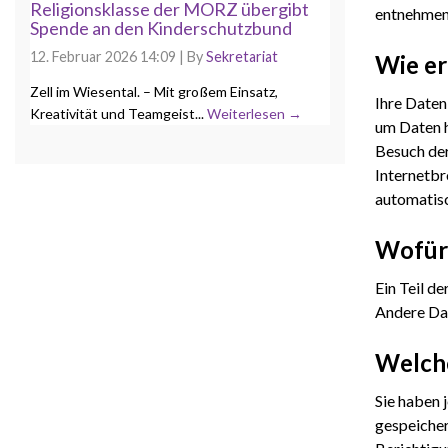
Religionsklasse der MORZ übergibt
entnehmen
Spende an den Kinderschutzbund
12. Februar 2026 14:09
|
By
Sekretariat
Wie er
Zell im Wiesental. – Mit großem Einsatz,
Ihre Daten
Kreativität und Teamgeist...
Weiterlesen →
um Daten h
Besuch der
Internetbr
automatisc
Wofür 
Ein Teil d
Andere Dat
Welche
Sie haben 
gespeicher