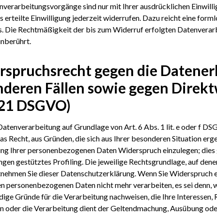
nverarbeitungsvorgänge sind nur mit Ihrer ausdrücklichen Einwill
s erteilte Einwilligung jederzeit widerrufen. Dazu reicht eine form
s. Die Rechtmäßigkeit der bis zum Widerruf erfolgten Datenverar
nberührt.
rspruchsrecht gegen die Datener
nderen Fällen sowie gegen Direk
 21 DSGVO)
atenverarbeitung auf Grundlage von Art. 6 Abs. 1 lit. e oder f DS
das Recht, aus Gründen, die sich aus Ihrer besonderen Situation erg
ng Ihrer personenbezogenen Daten Widerspruch einzulegen; dies gi
en gestütztes Profiling. Die jeweilige Rechtsgrundlage, auf dene
tnehmen Sie dieser Datenschutzerklärung. Wenn Sie Widerspruch e
n personenbezogenen Daten nicht mehr verarbeiten, es sei denn,
ige Gründe für die Verarbeitung nachweisen, die Ihre Interessen, 
 oder die Verarbeitung dient der Geltendmachung, Ausübung ode