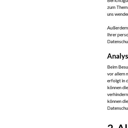
Berichtigu
zum Thema 
uns wenden
Außerdem 
Ihrer pers
Datenschut
Analys
Beim Besuc
vor allem 
erfolgt in
können die
verhindern
können die
Datenschut
2. A