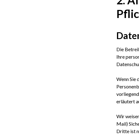
Pfli
Date
Die Betrei
Ihre perso
Datenschut
Wenn Sie 
Personenbe
vorliegend
erläutert 
Wir weisen
Mail) Sich
Dritte ist 