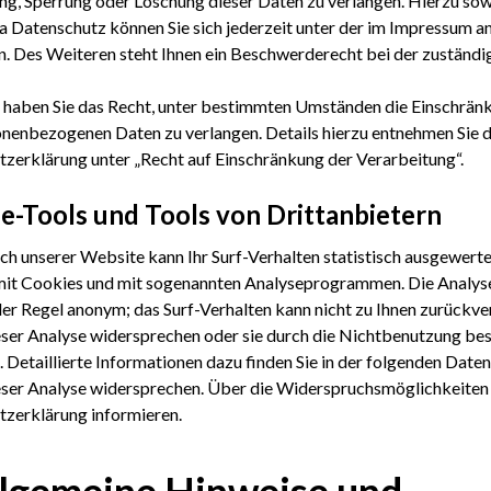
ng, Sperrung oder Löschung dieser Daten zu verlangen. Hierzu sow
Datenschutz können Sie sich jederzeit unter der im Impressum 
. Des Weiteren steht Ihnen ein Beschwerderecht bei der zuständi
haben Sie das Recht, unter bestimmten Umständen die Einschrän
onenbezogenen Daten zu verlangen. Details hierzu entnehmen Sie 
zerklärung unter „Recht auf Einschränkung der Verarbeitung“.
e-Tools und Tools von Drittanbietern
h unserer Website kann Ihr Surf-Verhalten statistisch ausgewert
mit Cookies und mit sogenannten Analyseprogrammen. Die Analyse
 der Regel anonym; das Surf-Verhalten kann nicht zu Ihnen zurückve
ser Analyse widersprechen oder sie durch die Nichtbenutzung be
. Detaillierte Informationen dazu finden Sie in der folgenden Date
ser Analyse widersprechen. Über die Widerspruchsmöglichkeiten w
zerklärung informieren.
llgemeine Hinweise und