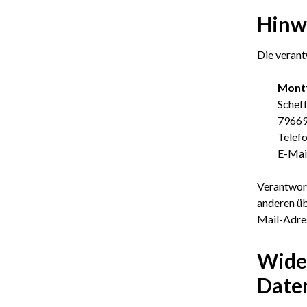
Hinwe
Die verant
Montf
Scheff
79669
Telef
E-Mai
Verantwortl
anderen üb
Mail-Adres
Wider
Date