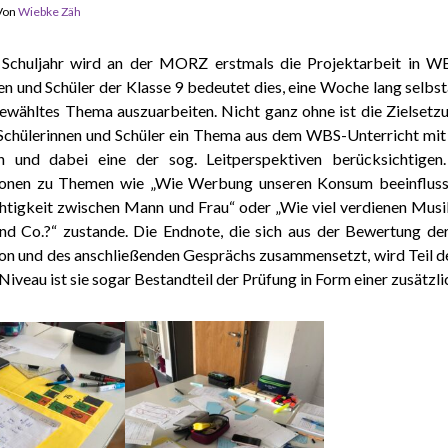
Von
Wiebke Zäh
 Schuljahr wird an der MORZ erstmals die Projektarbeit in WB
en und Schüler der Klasse 9 bedeutet dies, eine Woche lang selbs
ewähltes Thema auszuarbeiten. Nicht ganz ohne ist die Zielsetzu
 Schülerinnen und Schüler ein Thema aus dem WBS-Unterricht mit
n und dabei eine der sog. Leitperspektiven berücksichti
ionen zu Themen wie „Wie Werbung unseren Konsum beeinflusst
tigkeit zwischen Mann und Frau“ oder „Wie viel verdienen Musike
nd Co.?“ zustande. Die Endnote, die sich aus der Bewertung de
on und des anschließenden Gesprächs zusammensetzt, wird Teil de
Niveau ist sie sogar Bestandteil der Prüfung in Form einer zusätzl