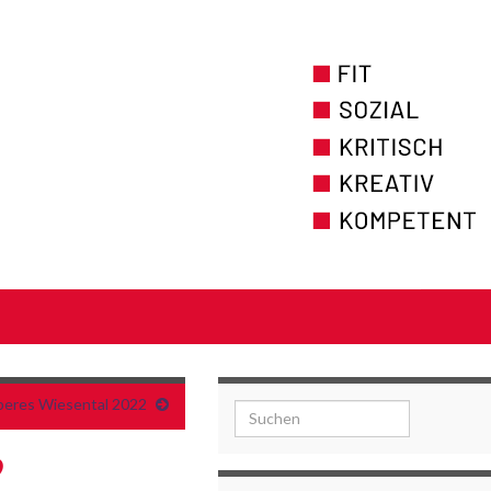
beres Wiesental 2022
Search for:
9