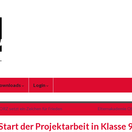
ownloads
Login
ORZ setzt ein Zeichen für Frieden
Elternakademie O
Start der Projektarbeit in Klasse 