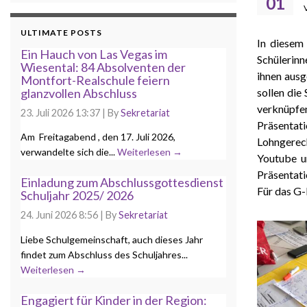
01
ULTIMATE POSTS
In diesem
Ein Hauch von Las Vegas im
Schülerinn
Wiesental: 84 Absolventen der
ihnen ausg
Montfort-Realschule feiern
glanzvollen Abschluss
sollen die
verknüpfe
23. Juli 2026 13:37
|
By
Sekretariat
Präsentat
Am Freitagabend , den 17. Juli 2026,
Lohngerech
verwandelte sich die...
Weiterlesen →
Youtube u
Präsentati
Einladung zum Abschlussgottesdienst
Für das G-
Schuljahr 2025/ 2026
24. Juni 2026 8:56
|
By
Sekretariat
Liebe Schulgemeinschaft, auch dieses Jahr
findet zum Abschluss des Schuljahres...
Weiterlesen →
Engagiert für Kinder in der Region: