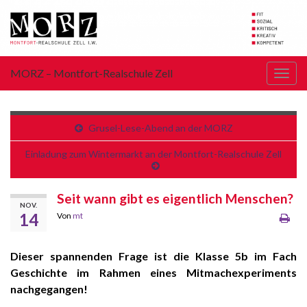
MORZ – Montfort-Realschule Zell
Navi
umsc
Grusel-Lese-Abend an der MORZ
Einladung zum Wintermarkt an der Montfort-Realschule Zell
Seit wann gibt es eigentlich Menschen?
NOV.
14
Von
mt
Dieser spannenden Frage ist die Klasse 5b im Fach
Geschichte im Rahmen eines Mitmachexperiments
nachgegangen!