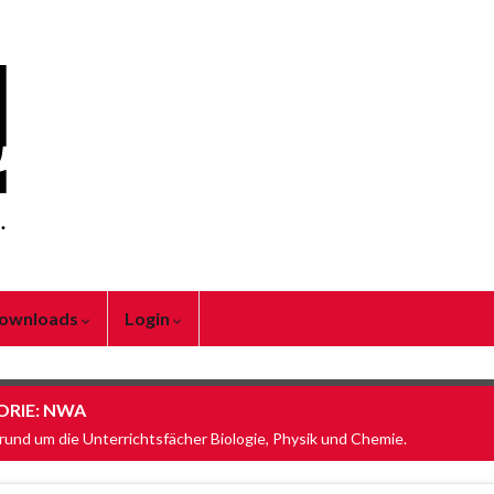
ownloads
Login
ORIE:
NWA
rund um die Unterrichtsfächer Biologie, Physik und Chemie.