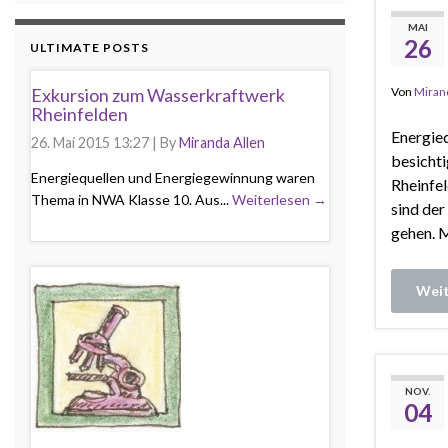
MAI
26
ULTIMATE POSTS
Exkursion zum Wasserkraftwerk
Von
Miran
Rheinfelden
Energie
26. Mai 2015 13:27
|
By
Miranda Allen
besichti
Energiequellen und Energiegewinnung waren
Rheinfel
Thema in NWA Klasse 10. Aus...
Weiterlesen →
sind de
gehen. 
Weit
NOV.
04