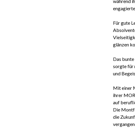
während ih
engagierte
Für gute L
Absolvente
Vielseitig
glänzen ko
Das bunte 
sorgte für 
und Begeis
Mit einer 
ihrer MORZ
auf berufl
Die Montfo
die Zukunf
vergangen