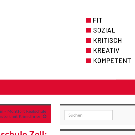
um – Montfort Realschule
Search for:
istert mit Krimidinner
schule Zell: