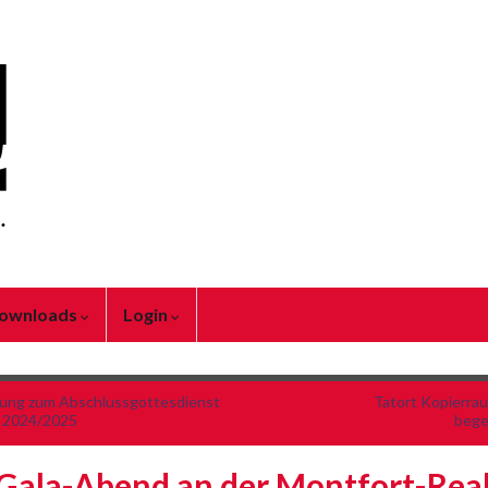
ownloads
Login
dung zum Abschlussgottesdienst
Tatort Kopierra
r 2024/2025
bege
Gala-Abend an der Montfort-Real