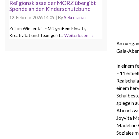
Religionsklasse der MORZ übergibt
Spende an den Kinderschutzbund
12. Februar 2026 14:09
|
By
Sekretariat
Zell im Wiesental. – Mit großem Einsatz,
Kreativität und Teamgeist...
Weiterlesen →
Am vergang
Gala-Abend
In einem f
– 11 erhie
Realschula
einem her
Schulbeste
spiegeln a
Abends wur
Joyvita Mo
Madeline H
Soziales m