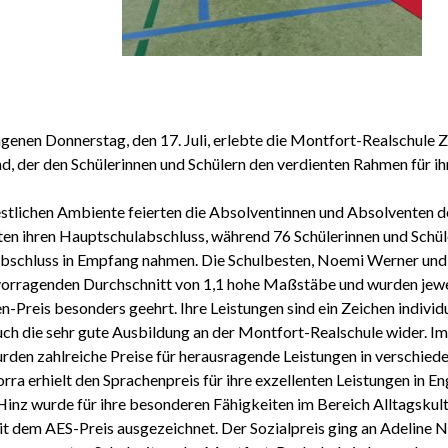
enen Donnerstag, den 17. Juli, erlebte die Montfort-Realschule Ze
, der den Schülerinnen und Schülern den verdienten Rahmen für ih
estlichen Ambiente feierten die Absolventinnen und Absolventen 
lten ihren Hauptschulabschluss, während 76 Schülerinnen und Schüle
bschluss in Empfang nahmen. Die Schulbesten, Noemi Werner und 
vorragenden Durchschnitt von 1,1 hohe Maßstäbe und wurden jewe
n-Preis besonders geehrt. Ihre Leistungen sind ein Zeichen indivi
uch die sehr gute Ausbildung an der Montfort-Realschule wider. I
den zahlreiche Preise für herausragende Leistungen in verschiede
rra erhielt den Sprachenpreis für ihre exzellenten Leistungen in En
inz wurde für ihre besonderen Fähigkeiten im Bereich Alltagskult
it dem AES-Preis ausgezeichnet. Der Sozialpreis ging an Adeline N