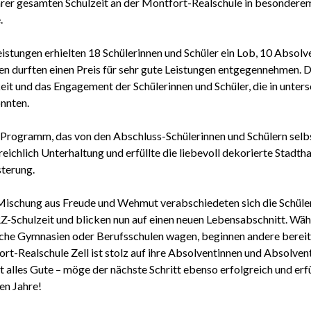
rer gesamten Schulzeit an der Montfort-Realschule in besondere
.
eistungen erhielten 18 Schülerinnen und Schüler ein Lob, 10 Absolv
n durften einen Preis für sehr gute Leistungen entgegennehmen. D
keit und das Engagement der Schülerinnen und Schüler, die in unter
nnten.
Programm, das von den Abschluss-Schülerinnen und Schülern selbs
reichlich Unterhaltung und erfüllte die liebevoll dekorierte Stadtha
terung.
Mischung aus Freude und Wehmut verabschiedeten sich die Schüler
-Schulzeit und blicken nun auf einen neuen Lebensabschnitt. Wäh
iche Gymnasien oder Berufsschulen wagen, beginnen andere bereits
rt-Realschule Zell ist stolz auf ihre Absolventinnen und Absolven
t alles Gute – möge der nächste Schritt ebenso erfolgreich und erfül
en Jahre!