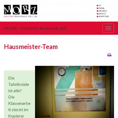
MORZ – Montfort-Realschule Zell
Navi
umsc
Hausmeister-Team
Die
Tafelkreide
ist alle?
Die
Klassenarbe
it steckt im
Kopierer