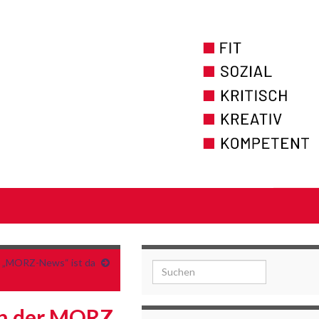
e „MORZ-News“ ist da
Search for:
 an der MORZ