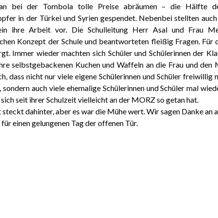
an bei der Tombola tolle Preise abräumen – die Hälfte de
fer in der Türkei und Syrien gespendet. Nebenbei stellten auch 
ein ihre Arbeit vor. Die Schulleitung Herr Asal und Frau M
hen Konzept der Schule und beantworteten fleißig Fragen. Für 
rgt. Immer wieder machten sich Schüler und Schülerinnen der K
ihre selbstgebackenen Kuchen und Waffeln an die Frau und den 
ch, dass nicht nur viele eigene Schülerinnen und Schüler freiwillig
, sondern auch viele ehemalige Schülerinnen und Schüler mal wie
sich seit ihrer Schulzeit vielleicht an der MORZ so getan hat.
t steckt dahinter, aber es war die Mühe wert. Wir sagen Danke an a
 für einen gelungenen Tag der offenen Tür.
Wiebke Zäh