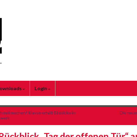
ownloads
Login
h mal machen! Klasse erhält Einblicke in
Die neu
dwerk
Rückblick „Tag der offenen Tür“