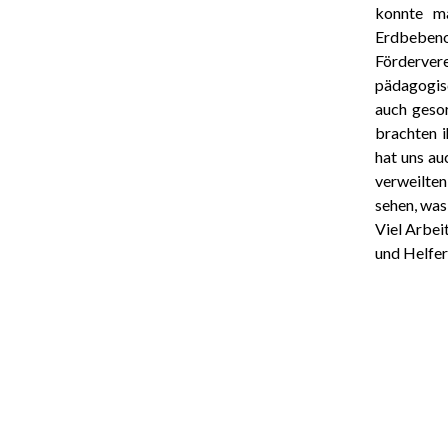
konnte m
Erdbebenop
Förderver
pädagogisc
auch geso
brachten 
hat uns au
verweilten
sehen, was 
Viel Arbei
und Helfer