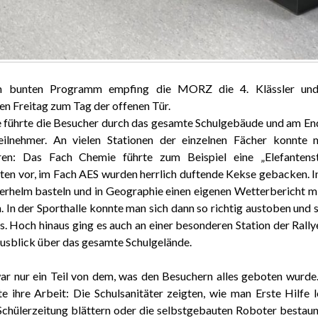
m bunten Programm empfing die MORZ die 4. Klässler und a
n Freitag zum Tag der offenen Tür.
e führte die Besucher durch das gesamte Schulgebäude und am End
Teilnehmer. An vielen Stationen der einzelnen Fächer konnte
ren: Das Fach Chemie führte zum Beispiel eine „Elefantens
en vor, im Fach AES wurden herrlich duftende Kekse gebacken. 
rhelm basteln und in Geographie einen eigenen Wetterbericht mi
 In der Sporthalle konnte man sich dann so richtig austoben und
s. Hoch hinaus ging es auch an einer besonderen Station der Rally
Ausblick über das gesamte Schulgelände.
r nur ein Teil von dem, was den Besuchern alles geboten wurde
te ihre Arbeit: Die Schulsanitäter zeigten, wie man Erste Hilfe
Schülerzeitung blättern oder die selbstgebauten Roboter besta