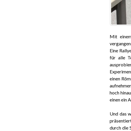
Mit eine
vergangene
Eine Rally
für alle 
ausprobie
Experiment
einen Röme
aufnehmen.
hoch hinau
einen ein 
Und das wa
präsentier
durch die 