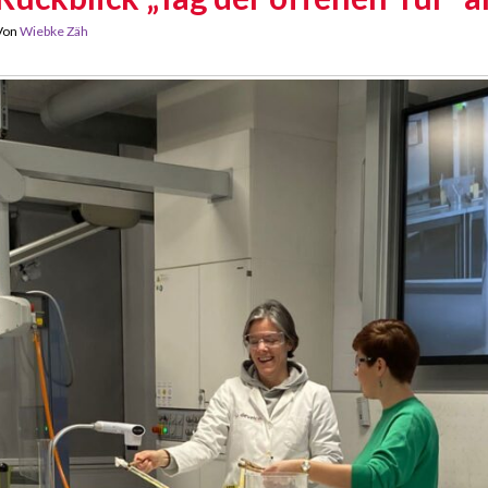
Von
Wiebke Zäh