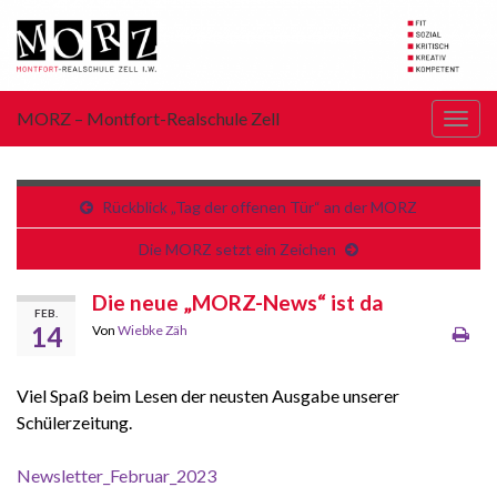
MORZ – Montfort-Realschule Zell
Navi
umsc
Rückblick „Tag der offenen Tür“ an der MORZ
Die MORZ setzt ein Zeichen
Die neue „MORZ-News“ ist da
FEB.
14
Von
Wiebke Zäh
Viel Spaß beim Lesen der neusten Ausgabe unserer
Schülerzeitung.
Newsletter_Februar_2023