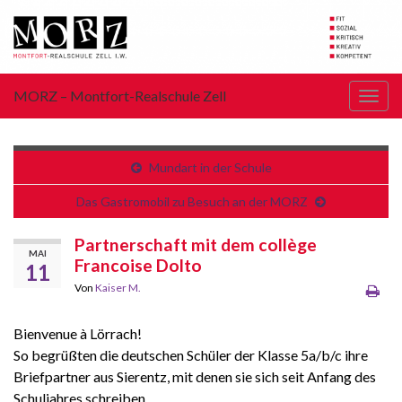
MORZ – Montfort-Realschule Zell
Navi
umsc
Mundart in der Schule
Das Gastromobil zu Besuch an der MORZ
Partnerschaft mit dem collège
MAI
Francoise Dolto
11
Von
Kaiser M.
Bienvenue à Lörrach!
So begrüßten die deutschen Schüler der Klasse 5a/b/c ihre
Briefpartner aus Sierentz, mit denen sie sich seit Anfang des
Schuljahres schreiben.