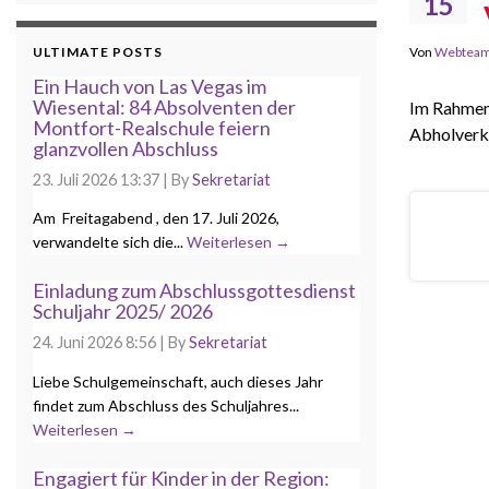
15
ULTIMATE POSTS
Von
Webtea
Ein Hauch von Las Vegas im
Wiesental: 84 Absolventen der
Im Rahmen 
Montfort-Realschule feiern
Abholverke
glanzvollen Abschluss
23. Juli 2026 13:37
|
By
Sekretariat
Am Freitagabend , den 17. Juli 2026,
verwandelte sich die...
Weiterlesen →
Einladung zum Abschlussgottesdienst
Schuljahr 2025/ 2026
24. Juni 2026 8:56
|
By
Sekretariat
Liebe Schulgemeinschaft, auch dieses Jahr
findet zum Abschluss des Schuljahres...
Weiterlesen →
Engagiert für Kinder in der Region: