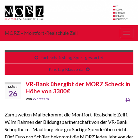
MORZ – Montfort-Realschule Zell
Navi
umsc
Fachschaftsblog Sport gestartet
Kinotag Klasse 6a
VR-Bank übergibt der MORZ Scheck in
MÄRZ
Höhe von 3300€
26
Von
Webteam
Zum zweiten Mal bekommt die Montfort-Realschule Zell i.
W. im Rahmen der Bildungspartnerschaft von der VR-Bank
Schopfheim -Maulburg eine großartige Spende überreicht.
Fünf Euro pro Schüler bekommt die MORZ jedes Jahr von der