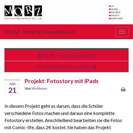
MORZ – Montfort-Realschule Zell
Navi
umsc
BORS – ein Jahresrückblick
Projekt: Webseiten erstellen
Projekt: Fotostory mit iPads
JULI
21
Von
Webteam
In diesem Projekt geht es darum, dass die Schüler
verschiedene Fotos machen und daraus eine komplette
Fotostory erstellen. Anschließend bearbeiten sie die Fotos
mit Comic-life, dass 2€ kostet. Sie haben das Projekt