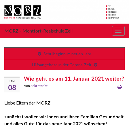
MORZ – Montfort-Realschule Zell
Navi
umsc
Schulbeginn im neuen Jahr
Hilfsangebote in der Corona-Zeit
Wie geht es am 11. Januar 2021 weiter?
JAN.
08
Von
Sekretariat
Liebe Eltern der MORZ,
zunächst wollen wir Ihnen und Ihren Familien Gesundheit
und alles Gute für das neue Jahr 2021 wünschen!