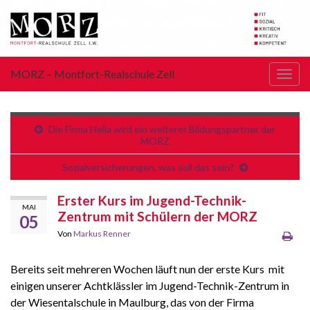
MORZ – Montfort-Realschule Zell
Navi
umsc
Die Firma Hella wird ein weiterer Bildungspartner der
MORZ
Sozialversicherungen, was soll das sein?
Erster Kurs im Jugend-Technik-
MAI
Zentrum mit Schülern der MORZ
05
Von
Markus Renner
Bereits seit mehreren Wochen läuft nun der erste Kurs mit
einigen unserer Achtklässler im Jugend-Technik-Zentrum in
der Wiesentalschule in Maulburg, das von der Firma