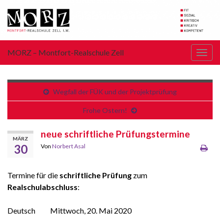
MORZ – Montfort-Realschule Zell
Navi
umsc
Wegfall der FÜK und der Projektprüfung
Frohe Ostern!
neue schriftliche Prüfungstermine
MÄRZ
30
Von
Norbert Asal
Termine für die
schriftliche Prüfung
zum
Realschulabschluss
:
Deutsch Mittwoch, 20. Mai 2020